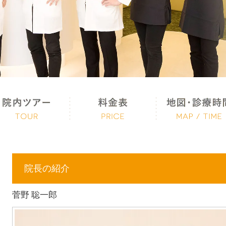
院長の紹介
菅野 聡一郎