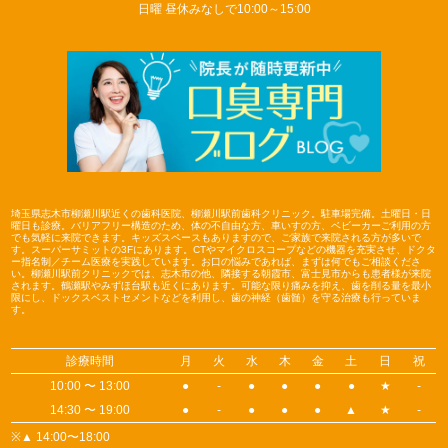
日曜 昼休みなしで10:00～15:00
埼玉県志木市柳瀬川駅近くの歯科医院、柳瀬川駅前歯科クリニック。駐車場完備。土曜日・日
曜日も診療。バリアフリー構造のため、体の不自由な方、車いすの方、ベビーカーご利用の方
でも気軽に来院できます。キッズスペースもありますので、ご家族で来院される方が多いで
す。スーパーサミットの3Fにあります。CTやマイクロスコープなどの機器を充実させ、ドクタ
ー指名制／チーム医療を実践しています。お口の悩みであれば、まずは何でもご相談くださ
い。柳瀬川駅前クリニックでは、志木市の他、隣接する朝霞市、富士見市からも患者様が来院
されます。鶴瀬駅やみずほ台駅も近くにあります。可能な限り痛みを抑え、歯を削る量を最小
限にし、ドックスベストセメントなどを利用し、歯の神経（歯髄）を守る治療も行っていま
す。
診療時間
月
火
水
木
金
土
日
祝
10:00 〜 13:00
●
-
●
●
●
●
★
-
14:30 〜 19:00
●
-
●
●
●
▲
★
-
※▲ 14:00〜18:00