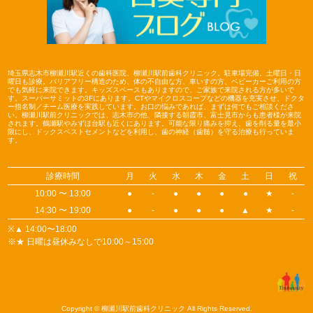
埼玉県志木市柳瀬川駅近くの歯科医院、柳瀬川駅前歯科クリニック。駐車場完備。土曜日・日
曜日も診療。バリアフリー構造のため、体の不自由な方、車いすの方、ベビーカーご利用の方
でも気軽に来院できます。キッズスペースもありますので、ご家族で来院される方が多いで
す。スーパーサミットの3Fにあります。CTやマイクロスコープなどの機器を充実させ、ドクタ
ー指名制／チーム医療を実践しています。お口の悩みであれば、まずは何でもご相談くださ
い。柳瀬川駅前クリニックでは、志木市の他、隣接する朝霞市、富士見市からも患者様が来院
されます。鶴瀬駅やみずほ台駅も近くにあります。可能な限り痛みを抑え、歯を削る量を最小
限にし、ドックスベストセメントなどを利用し、歯の神経（歯髄）を守る治療も行っていま
す。
診療時間
月
火
水
木
金
土
日
祝
10:00 〜 13:00
●
-
●
●
●
●
★
-
14:30 〜 19:00
●
-
●
●
●
▲
★
-
※▲ 14:00〜18:00
※★ 日曜は昼休みなしで10:00～15:00
Copyright © 柳瀬川駅前歯科クリニック All Rights Reserved.